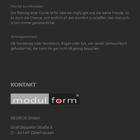
Höchst komfortabel.
Die Planung einer Küche ist für viele ein HighLight und die wahre Freude, ist
es doch die Chance, sich endlich all den Komfort zu schaffen, den man sich
schon immer gewünscht hat.
Ferienapartment.
Ob Norderney oder Norddeich, Rügen oder Sylt, wer seinen Sehnsuchtsort
gefunden hat, der kann ihn gar nicht oft genug besuchen.
KONTAKT
BEGROS GmbH
Graf-Zeppelin-Straße 5
D – 46149 Oberhausen